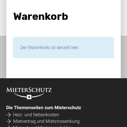
Warenkorb
Der Warenkorb ist derzeit leer.
Footer
Die Themenseiten zum Mieterschutz
Heiz- und Nebenkosten
Mietvertrag und Mietzinssenkung