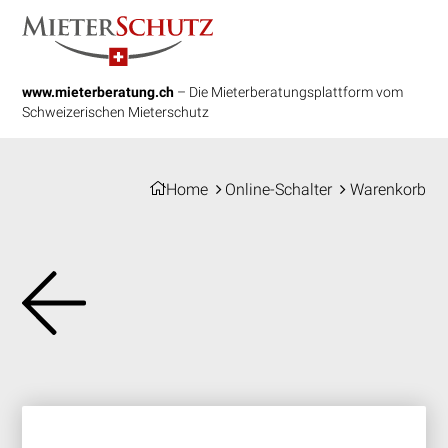
Navigieren beim Mieters
Schnellnavigation
www.mieterberatung.ch
– Die Mieterberatungsplattform vom
Schweizerischen Mieterschutz
Home
Online-Schalter
Warenkorb
Online-Schalter
Hauptnavigation